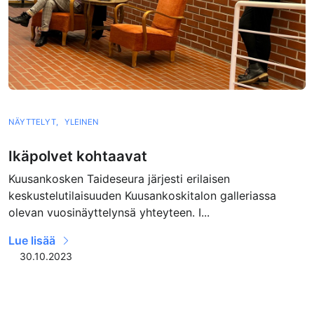
NÄYTTELYT,
YLEINEN
Ikäpolvet kohtaavat
Kuusankosken Taideseura järjesti erilaisen
keskustelutilaisuuden Kuusankoskitalon galleriassa
olevan vuosinäyttelynsä yhteyteen. I...
Lue lisää
30.10.2023