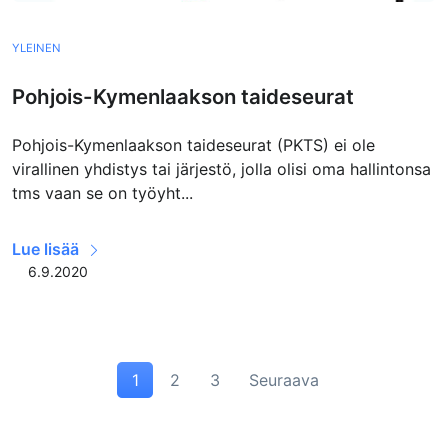
YLEINEN
Pohjois-Kymenlaakson taideseurat
Pohjois-Kymenlaakson taideseurat (PKTS) ei ole
virallinen yhdistys tai järjestö, jolla olisi oma hallintonsa
tms vaan se on työyht...
Lue lisää
6.9.2020
1
2
3
Seuraava