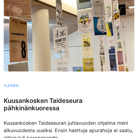
YLEINEN
Kuusankosken Taideseura
pähkinänkuoressa
Kuusankosken Taideseuran juhlavuoden ohjelma meni
alkuvuodesta uusiksi. Ensin haettuja apurahoja ei saatu,
sitten tuli koronapande...