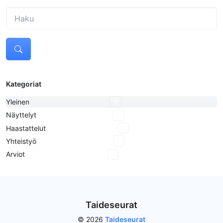
Kategoriat
Yleinen
18
Näyttelyt
10
Haastattelut
8
Yhteistyö
2
Arviot
3
Taideseurat
© 2026
Taideseurat