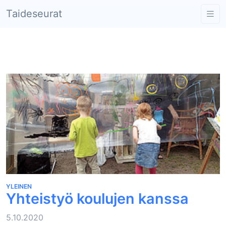
Taideseurat
Yhteistyö koulujen kanssa
YLEINEN
Yhteistyö koulujen kanssa
5.10.2020