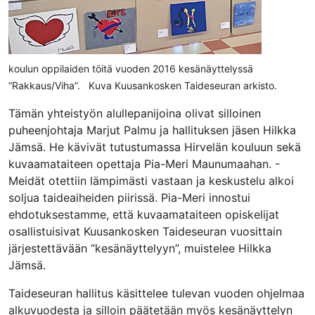
koulun oppilaiden töitä vuoden 2016 kesänäyttelyssä
”Rakkaus/Viha”. Kuva Kuusankosken Taideseuran arkisto.
Tämän yhteistyön alullepanijoina olivat silloinen
puheenjohtaja Marjut Palmu ja hallituksen jäsen Hilkka
Jämsä. He kävivät tutustumassa Hirvelän kouluun sekä
kuvaamataiteen opettaja Pia-Meri Maunumaahan. -
Meidät otettiin lämpimästi vastaan ja keskustelu alkoi
soljua taideaiheiden piirissä. Pia-Meri innostui
ehdotuksestamme, että kuvaamataiteen opiskelijat
osallistuisivat Kuusankosken Taideseuran vuosittain
järjestettävään “kesänäyttelyyn”, muistelee Hilkka
Jämsä.
Taideseuran hallitus käsittelee tulevan vuoden ohjelmaa
alkuvuodesta ja silloin päätetään myös kesänäyttelyn