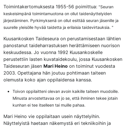
Toimintakertomuksesta 1955-56 poimittua:
"Seuran
keskeisimpänä toimintamuotona on ollut taidenäyttelyiden
järjestäminen. Pyrkimyksenä on ollut esittää seuran jäsenille ja
suurelle yleisölle hyvää taidetta ja erilaisia taidevirtauksia. "
Kuusankosken Taideseura on perustamisestaan lähtien
panostanut taideharrastuksen herättämiseen nuorison
keskuudessa. Jo vuonna 1992 Kuusankoskelle
perustettiin lasten kuvataidekoulu, jossa Kuusankosken
Taideseuran jäsen
Mari Heino
on toiminut vuodesta
2003. Opettajana hän joutuu pohtimaan taiteen
olemusta koko ajan oppilaidensa kanssa.
Toivon oppilaitteni olevan avoin kaikille taiteen muodoille.
Minusta arvostettavaa on jo se, että ihminen tekee jotain
kunhan ei tee itselleen tai muille pahaa.
Mari Heino vie oppilaitaan usein näyttelyihin.
Näyttelyistä haetaan näkemystä eri tekniikoihin ja