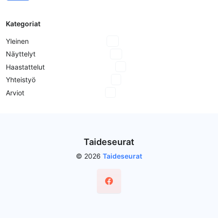
Kategoriat
Yleinen
18
Näyttelyt
10
Haastattelut
8
Yhteistyö
2
Arviot
3
Taideseurat
© 2026
Taideseurat