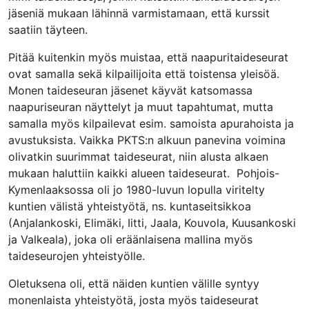
jäseniä mukaan lähinnä varmistamaan, että kurssit
saatiin täyteen.
Pitää kuitenkin myös muistaa, että naapuritaideseurat
ovat samalla sekä kilpailijoita että toistensa yleisöä.
Monen taideseuran jäsenet käyvät katsomassa
naapuriseuran näyttelyt ja muut tapahtumat, mutta
samalla myös kilpailevat esim. samoista apurahoista ja
avustuksista. Vaikka PKTS:n alkuun panevina voimina
olivatkin suurimmat taideseurat, niin alusta alkaen
mukaan haluttiin kaikki alueen taideseurat. Pohjois-
Kymenlaaksossa oli jo 1980-luvun lopulla viritelty
kuntien välistä yhteistyötä, ns. kuntaseitsikkoa
(Anjalankoski, Elimäki, Iitti, Jaala, Kouvola, Kuusankoski
ja Valkeala), joka oli eräänlaisena mallina myös
taideseurojen yhteistyölle.
Oletuksena oli, että näiden kuntien välille syntyy
monenlaista yhteistyötä, josta myös taideseurat