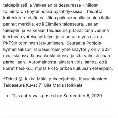
taidepiirissä ja Valkealan taideseurassa - näiden
toiminta on käytännössä pysähdyksissä. Taidetta
kuitenkin tehdään näilläkin paikkakunnilla ja olen ilolla
pannut merkille, että Elimäen taideseura, Jaalan
taidepiiri ja Valkealan taideseura pitävät tänä vuonna
kiertävän yhteisnäyttelyn, joka antaa myös uskoa
PKTS:n toiminnan jatkumiseen. Seuraava Pohjois-
Kymenlaakson Taideseurojen yhteisnäyttely on v. 2021
maaliskuussa Kuusankoskitalossa ja sitä valmistellaan
parhaillaan. Automainosta lainaten voisi sanoa, että
koirat haukkuu, mutta PKTS jatkaa kulkuaan eteenpäin.
*Teksti @ Jukka Mäki, puheenjohtaja, Kuusankosken
Taideseura Kuvat @ Ulla Maria Hoikkala
This entry was posted on September 6, 2020