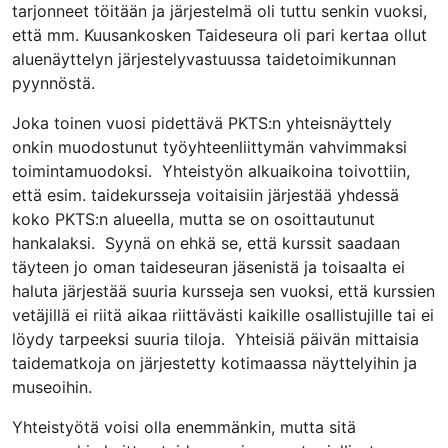
tarjonneet töitään ja järjestelmä oli tuttu senkin vuoksi,
että mm. Kuusankosken Taideseura oli pari kertaa ollut
aluenäyttelyn järjestelyvastuussa taidetoimikunnan
pyynnöstä.
Joka toinen vuosi pidettävä PKTS:n yhteisnäyttely
onkin muodostunut työyhteenliittymän vahvimmaksi
toimintamuodoksi. Yhteistyön alkuaikoina toivottiin,
että esim. taidekursseja voitaisiin järjestää yhdessä
koko PKTS:n alueella, mutta se on osoittautunut
hankalaksi. Syynä on ehkä se, että kurssit saadaan
täyteen jo oman taideseuran jäsenistä ja toisaalta ei
haluta järjestää suuria kursseja sen vuoksi, että kurssien
vetäjillä ei riitä aikaa riittävästi kaikille osallistujille tai ei
löydy tarpeeksi suuria tiloja. Yhteisiä päivän mittaisia
taidematkoja on järjestetty kotimaassa näyttelyihin ja
museoihin.
Yhteistyötä voisi olla enemmänkin, mutta sitä