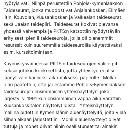
hyötyisivät. Niinpä perustettiin Pohjois-Kymenlaakson
Taideseurat, jonka muodostivat Anjalankosken, Elimäen,
Iitin, Kouvolan, Kuusankosken ja Valkealan taideseurat
sekä Jaalan taidepiiri. Taideseurat kokivat olevansa
yhdessä vahvempia ja PKTS:n katsottiin hyödyttävän
erityisesti pieniä taideseuroja, joilla oli pienemmät
resurssit kuin suuremmilla taideseuroilla käytettäväksi
esim. kurssitoimintaan.
Käynnistysvaiheessa PKTS:n taideseurojen välille piti
keksiä jotakin konkreettista, jotta yhteistyö ei olisi
jäänyt vain kauniiksi aikomukseksi paperille. Melko
pian päätettiin, että järjestämme Pohjois-Kymenlaakson
taideseurojen ensimmäisen yhteisnäyttelyn, joka
järjestyi v. 1991 kun ensimmäinen vapaa aika varattiin
Kuusankoskitalon näyttelytiloista. Yhteisnäyttelyn
mallina pidettiin Kymen läänin aluenäyttelyitä, joita vielä
siihen aikaan järjestettiin. Monille aluenäyttelyt olivat
tuttuja ja monet olivat niihin osallistuneet tai ainakin