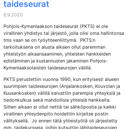
taideseurat
6.9.2020
Pohjois-Kymenlaakson taideseurat (PKTS) ei ole
virallinen yhdistys tai järjestö, jolla olisi oma hallintonsa
tms vaan se on työyhteenliittymä. PKTS:n
tarkoituksena on alusta alkaen ollut paremman
yhteistyön aikaansaaminen, yhteisten hankkeiden
edistäminen ja kustannusten jakaminen Pohjois-
Kymenlaaksolaisten taideseurojen välillä.
PKTS perustettiin vuonna 1990, kun erityisesti alueen
suurimpien taideseurojen (Anjalankosken, Kouvolan ja
Kuusankosken) välillä kaivattiin parempia yhteyksiä ja
tiedonkulkua sekä mahdollisia yhteisiä hankkeita.
Siihen aikaan ei ollut nettiä tai sähköpostia ja kaikki
virallinen yhteydenpito hoidettiin kirjeitse postin
välityksellä. Jo ennen tätä yhteistyötä oli järjestetty
mm. taidekursseja, joihin kutsuttiin lähitaideseurojen