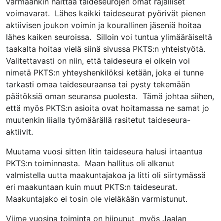
varmaankin haittaa taideseurojen omat rajalliset
voimavarat. Lähes kaikki taideseurat pyörivät pienen
aktiivisen joukon voimin ja kourallinen jäseniä hoitaa
lähes kaiken seuroissa. Silloin voi tuntua ylimääräiseltä
taakalta hoitaa vielä siinä sivussa PKTS:n yhteistyötä.
Valitettavasti on niin, että taideseura ei oikein voi
nimetä PKTS:n yhteyshenkilöksi ketään, joka ei tunne
tarkasti omaa taideseuraansa tai pysty tekemään
päätöksiä oman seuransa puolesta. Tämä johtaa siihen,
että myös PKTS:n asioita ovat hoitamassa ne samat jo
muutenkin liialla työmäärällä rasitetut taideseura-
aktiivit.
Muutama vuosi sitten Iitin taideseura halusi irtaantua
PKTS:n toiminnasta. Maan hallitus oli alkanut
valmistella uutta maakuntajakoa ja Iitti oli siirtymässä
eri maakuntaan kuin muut PKTS:n taideseurat.
Maakuntajako ei tosin ole vieläkään varmistunut.
Viime vuosina toiminta on hiipunut myös Jaalan