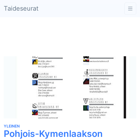
Taideseurat
Pohjois-Kymenlaakson
taideseurat
YLEINEN
Pohjois-Kymenlaakson