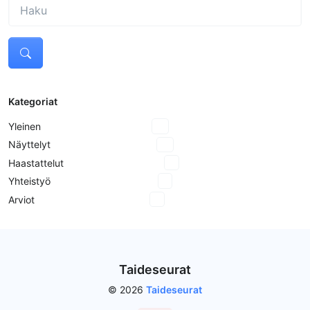
Kategoriat
Yleinen
18
Näyttelyt
10
Haastattelut
8
Yhteistyö
2
Arviot
3
Taideseurat
© 2026
Taideseurat