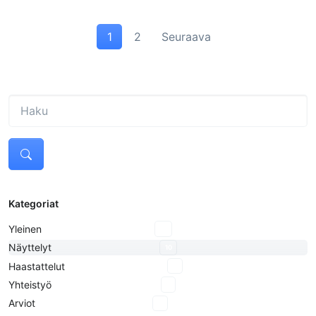
1
2
Seuraava
Kategoriat
Yleinen
18
Näyttelyt
10
Haastattelut
8
Yhteistyö
2
Arviot
3