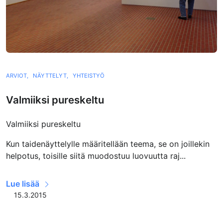
ARVIOT,
NÄYTTELYT,
YHTEISTYÖ
Valmiiksi pureskeltu
Valmiiksi pureskeltu
Kun taidenäyttelylle määritellään teema, se on joillekin
helpotus, toisille siitä muodostuu luovuutta raj...
Lue lisää
15.3.2015