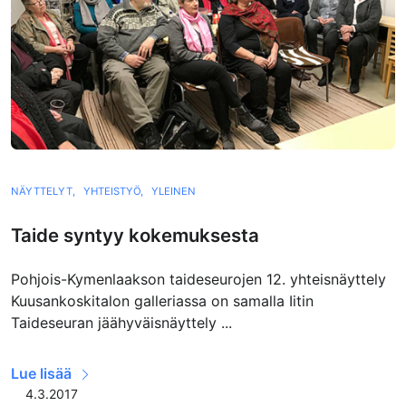
NÄYTTELYT,
YHTEISTYÖ,
YLEINEN
Taide syntyy kokemuksesta
Pohjois-Kymenlaakson taideseurojen 12. yhteisnäyttely
Kuusankoskitalon galleriassa on samalla Iitin
Taideseuran jäähyväisnäyttely ...
Lue lisää
4.3.2017