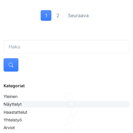
1
2
Seuraava
Kategoriat
Yleinen
18
Näyttelyt
10
Haastattelut
8
Yhteistyö
2
Arviot
3