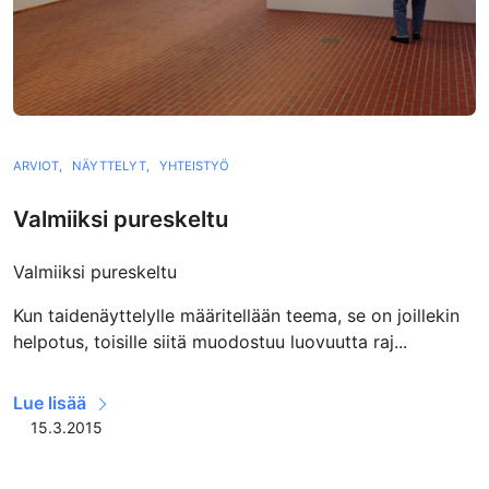
ARVIOT,
NÄYTTELYT,
YHTEISTYÖ
Valmiiksi pureskeltu
Valmiiksi pureskeltu
Kun taidenäyttelylle määritellään teema, se on joillekin
helpotus, toisille siitä muodostuu luovuutta raj...
Lue lisää
15.3.2015