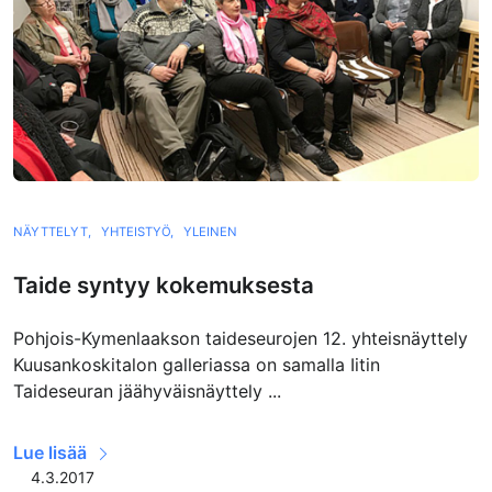
NÄYTTELYT,
YHTEISTYÖ,
YLEINEN
Taide syntyy kokemuksesta
Pohjois-Kymenlaakson taideseurojen 12. yhteisnäyttely
Kuusankoskitalon galleriassa on samalla Iitin
Taideseuran jäähyväisnäyttely ...
Lue lisää
4.3.2017