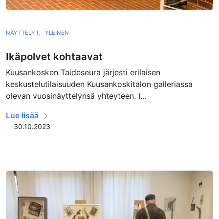
NÄYTTELYT,
YLEINEN
Ikäpolvet kohtaavat
Kuusankosken Taideseura järjesti erilaisen
keskustelutilaisuuden Kuusankoskitalon galleriassa
olevan vuosinäyttelynsä yhteyteen. I...
Lue lisää
30.10.2023