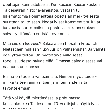
opettajan kannustuksella. Kun kasasin Kuusankosken
Taideseuran historia-aineistoa, vastaan tuli
lukemattomia kommentteja opettajan merkityksestä
suuntaan tai toiseen. Negatiiviset kommentit sulkivat
luovuushanat totaalisti ja positiiviset kannustukset
saivat yrittämään entistä kovemmin.
Mitä siis on luovuus? Saksalaisen filosofin Friedrich
Nietzschen mukaan ”luovuus on valitsemista”. Ja valinta
edellyttää tietoa. On päätettävä millaisessa
todellisuudessa haluaa elää. Omassa painajaisessa vai
naapurin unelmassa.
Elämä on todella valitsemista. Niin on myös taide -
minkä taiteenlajin valitsen ja miten lähden sitä
tavoittelemaan.
Tätä voi käydä miettimässä ja pohtimassa
Kuusankosken Taideseuran 70-vuotisjuhlanäyttelyssä