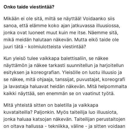
Onko taide viestintää?
Mikään ei ole sitä, miltä se näyttää! Voidaanko siis
sanoa, että elämme koko ajan jatkuvassa illuusiossa,
jonka ovat luoneet muut kuin me itse. Näemme sitä,
mikä meidän halutaan näkevän. Mutta eikö taide ole
juuri tätä - kolmiulotteista viestintää?
Kun yleisö tulee vaikkapa balettisaliin, se näkee
näyttämön ja näkee tarkasti suunnitellun ja harjoitellun
esityksen ja koreografian. Yleisölle on luotu illuusio ja
se näkee, mitä ohjaaja, tanssijat, puvustajat, koreografi
ja lavastaja haluavat heidän näkevän. Mitä helpommalta
kaikki näyttää, sen enemmän se on vaatinut työtä.
Mitä yhteistä sitten on baletilla ja vaikkapa
kuvataiteilla? Paljonkin. Myös taiteilija luo illuusiota,
jonka haluaa katsojan näkevän. Taiteilijan perustaitojen
on oltava hallussa - tekniikka, väline - ja sitten voidaan