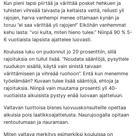
Kun pieni lapsi piirtää ja värittää posket hehkuen ja
tuhisten vihreää taivasta ja keltaista vettä, reilusti yli
rajojen, harva vanhempi menee ottamaan kynän ja
toruu ”ei saa värittää yli rajojen!” Eiköhän vanhemmat
kehu lasta: ”voi kulta, miten hieno tulee.” Niinpä 90 % 5-
6 vuotiaista lapsista ajattelee luovasti.
Koulussa luku on pudonnut jo 20 prosenttiin, sillä
rajoituksia on tullut lisää. ”Noudata sääntöjä, pysyttele
ruudukon sisällä, käytä vain sinistä taivaan
värittämiseen ja vihreää ruohoon”. Entä kun menemme
työelämään? Kuvaan tulee lisää sääntöjä, ehtoja ja
rajoituksia. Niinpä vain muutama prosentti yli 40-
vuotiaista aikuisista pystyy enää luovaan ajatteluun.
Valtavan tuottoisa bisnes luovuuskonsulteille opettaa
aikuisia pois laatikkoajattelusta. Naurujoogalla opitaan
rentoutumaan ja nauramaan.
Miten valtava merkitys esimerkiksi kouluissa on