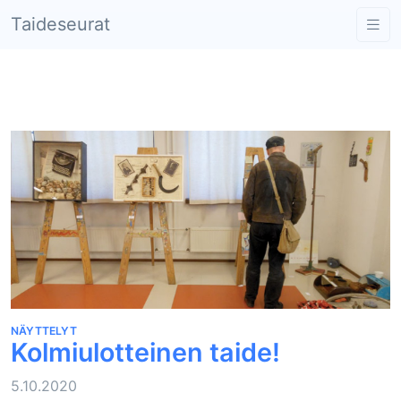
Taideseurat
Kolmiulotteinen taide!
NÄYTTELYT
Kolmiulotteinen taide!
5.10.2020