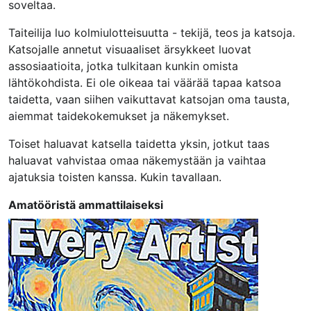
soveltaa.
Taiteilija luo kolmiulotteisuutta - tekijä, teos ja katsoja.
Katsojalle annetut visuaaliset ärsykkeet luovat
assosiaatioita, jotka tulkitaan kunkin omista
lähtökohdista. Ei ole oikeaa tai väärää tapaa katsoa
taidetta, vaan siihen vaikuttavat katsojan oma tausta,
aiemmat taidekokemukset ja näkemykset.
Toiset haluavat katsella taidetta yksin, jotkut taas
haluavat vahvistaa omaa näkemystään ja vaihtaa
ajatuksia toisten kanssa. Kukin tavallaan.
Amatööristä ammattilaiseksi