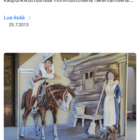
kaupunkikulttuurissa monimuotoisena rakentamisena....
Lue lisää
25.7.2013