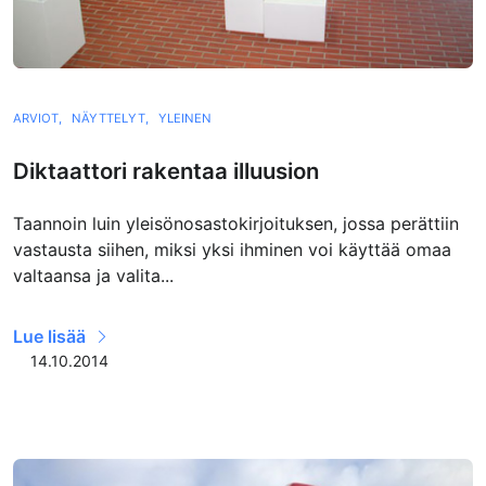
ARVIOT,
NÄYTTELYT,
YLEINEN
Diktaattori rakentaa illuusion
Taannoin luin yleisönosastokirjoituksen, jossa perättiin
vastausta siihen, miksi yksi ihminen voi käyttää omaa
valtaansa ja valita...
Lue lisää
14.10.2014